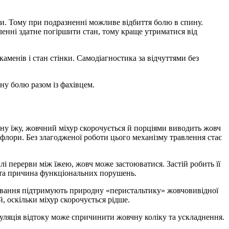
ки. Тому при подразненні можливе відбиття болю в спину.
енні здатне погіршити стан, тому краще утриматися від
каменів і стан стінки. Самодіагностика за відчуттями без
у болю разом із фахівцем.
рну їжу, жовчний міхур скорочується й порціями виводить жовч
лори. Без злагодженої роботи цього механізму травлення стає
 перерви між їжею, жовч може застоюватися. Застій робить її
аста причина функціональних порушень.
чування підтримують природну «перистальтику» жовчовивідної
, оскільки міхур скорочується рідше.
уляція відтоку може спричинити жовчну коліку та ускладнення.