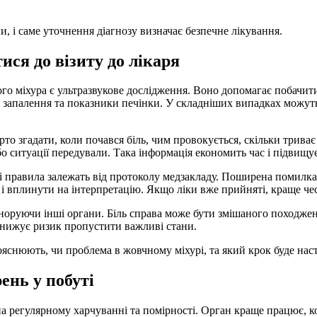
, і саме уточнення діагнозу визначає безпечне лікування.
тися до візиту до лікаря
 міхура є ультразвукове дослідження. Воно допомагає побачити 
и запалення та показники печінки. У складніших випадках можуть 
то згадати, коли почався біль, чим провокується, скільки триває
 ситуації передували. Така інформація економить час і підвищує
 правила залежать від протоколу медзакладу. Поширена помилка
і вплинути на інтерпретацію. Якщо ліки вже прийняті, краще чес
норуючи інші органи. Біль справа може бути змішаного походженн
знижує ризик пропустити важливі стани.
рояснюють, чи проблема в жовчному міхурі, та який крок буде на
ень у побуті
 регулярному харчуванні та помірності. Орган краще працює, ко