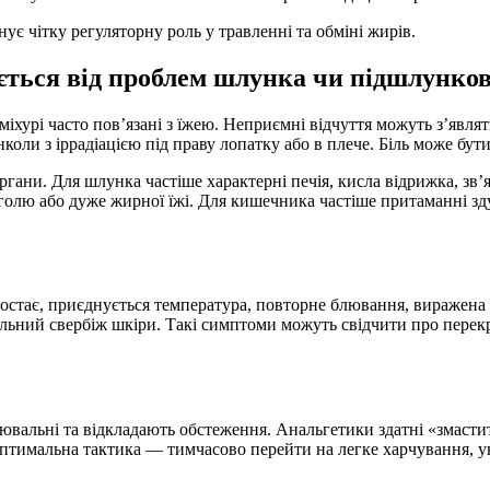
ує чітку регуляторну роль у травленні та обміні жирів.
яється від проблем шлунка чи підшлунков
урі часто пов’язані з їжею. Неприємні відчуття можуть з’являти
 інколи з іррадіацією під праву лопатку або в плече. Біль може 
ргани. Для шлунка частіше характерні печія, кисла відрижка, зв
коголю або дуже жирної їжі. Для кишечника частіше притаманні з
наростає, приєднується температура, повторне блювання, виражен
 сильний свербіж шкіри. Такі симптоми можуть свідчити про перек
альні та відкладають обстеження. Анальгетики здатні «змастит
Оптимальна тактика — тимчасово перейти на легке харчування, у