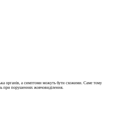
лька органів, а симптоми можуть бути схожими. Саме тому
біль при порушеннях жовчовиділення.