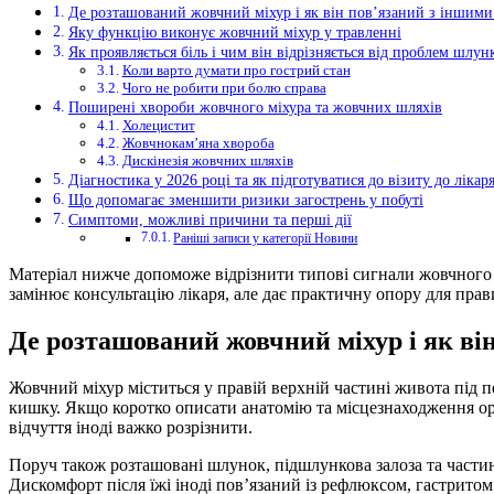
Де розташований жовчний міхур і як він пов’язаний з іншими
Яку функцію виконує жовчний міхур у травленні
Як проявляється біль і чим він відрізняється від проблем шлу
Коли варто думати про гострий стан
Чого не робити при болю справа
Поширені хвороби жовчного міхура та жовчних шляхів
Холецистит
Жовчнокам’яна хвороба
Дискінезія жовчних шляхів
Діагностика у 2026 році та як підготуватися до візиту до лікар
Що допомагає зменшити ризики загострень у побуті
Симптоми, можливі причини та перші дії
Раніші записи у категорії Новини
Матеріал нижче допоможе відрізнити типові сигнали жовчного м
замінює консультацію лікаря, але дає практичну опору для прав
Де розташований жовчний міхур і як ві
Жовчний міхур міститься у правій верхній частині живота під п
кишку. Якщо коротко описати анатомію та місцезнаходження орг
відчуття іноді важко розрізнити.
Поруч також розташовані шлунок, підшлункова залоза та частин
Дискомфорт після їжі іноді пов’язаний із рефлюксом, гастрито