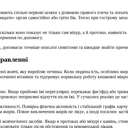
мають спільні нервові шляхи з ділянкою правого плеча та лопат
ати» орган самостійно або гріти бік. Тепло при гострому запал
ільки воно показує не тільки сам міхур, а й протоки, наявність 
вернення по допомогу.
р, допомагає точніше описати симптоми та швидше знайти причин
травленні
ні жовчі, яку виробляє печінка. Коли людина їсть, особливо жи
зчинні вітаміни та підтримує нормальну роботу кишкової мікроф
. Якщо прийоми їжі нерегулярні, переважає фастфуд або тривалі
 провокує неприємні відчуття після їжі. У сучасних реаліях це ч
ктивності. Помірна фізична активність і стабільний графік хар
 жирів. Повне виключення жирів не лікує, а іноді посилює застій
овчогінних засобів. Якщо в протоках або міхурі є камінь, стим
совувати тільки після обстеження та рекомендації лікаря.