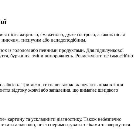
ої
ся після жирного, смаженого, дуже гострого, а також після
бути ниючим, тиснучим або нападоподібним.
’язок із голодом або певними продуктами. Для підшлункової
дуття, бурчання, зміни випорожнень. Розмежувати це самостійно
а слабкість. Тривожні сигнали також включають пожовтіння
риття відтоку жовчі або запалення, що вимагає швидкого
и» картину та ускладнити діагностику. Також небезпечно
никати алкоголю, не експериментувати з ліками та звернутися