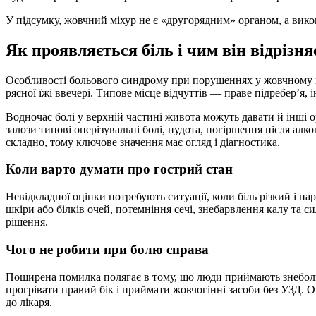
У підсумку, жовчний міхур не є «другорядним» органом, а викон
Як проявляється біль і чим він відрізн
Особливості больового синдрому при порушеннях у жовчному міх
рясної їжі ввечері. Типове місце відчуттів — праве підребер’я,
Водночас болі у верхній частині живота можуть давати й інші о
залози типові оперізувальні болі, нудота, погіршення після ал
складно, тому ключове значення має огляд і діагностика.
Коли варто думати про гострий стан
Невідкладної оцінки потребують ситуації, коли біль різкий і 
шкіри або білків очей, потемніння сечі, знебарвлення калу та
рішення.
Чого не робити при болю справа
Поширена помилка полягає в тому, що люди приймають знеболюв
прогрівати правий бік і приймати жовчогінні засоби без УЗД. 
до лікаря.