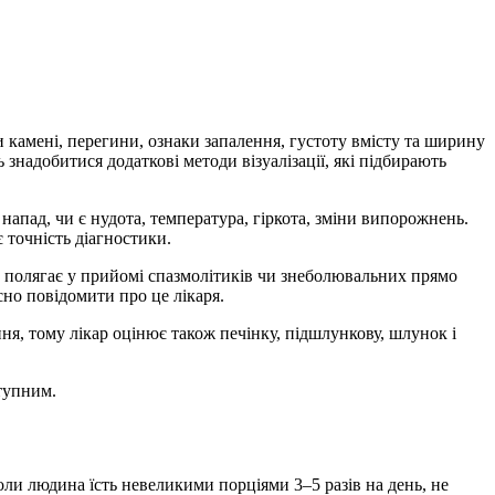
камені, перегини, ознаки запалення, густоту вмісту та ширину
знадобитися додаткові методи візуалізації, які підбирають
 напад, чи є нудота, температура, гіркота, зміни випорожнень.
 точність діагностики.
 полягає у прийомі спазмолітиків чи знеболювальних прямо
но повідомити про це лікаря.
я, тому лікар оцінює також печінку, підшлункову, шлунок і
ступним.
ли людина їсть невеликими порціями 3–5 разів на день, не