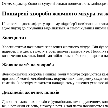
Отже, характер болю та супутні ознаки допомагають запідозри
Поширені хвороби жовчного міхура та 
Найчастіше дискомфорт у правому підребер’ї пов’язаний із за
адже підхід до лікування відрізняється, а самолікування інколи
Холецистит
Холециститом називають запалення жовчного міхура. Він буває
підребер’ї, нудоту, гіркоту в роті, інколи температуру. Помил
визначення тактики, іноді з антибіотиками або стаціонарним на
Жовчнокам’яна хвороба
Жовчнокам’яна хвороба виникає, коли у міхурі формуються каме
при застої жовчі, метаболічних порушеннях, швидкому схудненн
каменів, їх розміру та частоти нападів, тому рішення ухвалює лі
Дискінезія жовчних шляхів
Дискінезія жовчних шляхів є функціональним порушенням, коли 
їжі, нестійкий стілець, гіркоту в роті. Стан часто посилюється