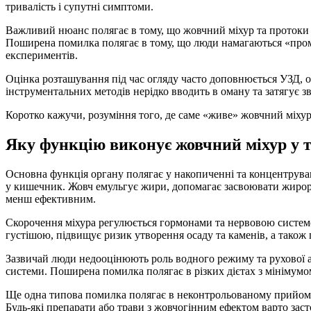
тривалість і супутні симптоми.
Важливий нюанс полягає в тому, що жовчний міхур та протоки 
Поширена помилка полягає в тому, що люди намагаються «промац
експериментів.
Оцінка розташування під час огляду часто доповнюється УЗД, оск
інструментальних методів нерідко вводить в оману та затягує з
Коротко кажучи, розуміння того, де саме «живе» жовчний міху
Яку функцію виконує жовчний міхур у 
Основна функція органу полягає у накопиченні та концентруван
у кишечник. Жовч емульгує жири, допомагає засвоювати жироро
менш ефективним.
Скорочення міхура регулюється гормонами та нервовою системою
густішою, підвищує ризик утворення осаду та каменів, а також
Зазвичай люди недооцінюють роль водного режиму та рухової а
системи. Поширена помилка полягає в різких дієтах з мінімумом
Ще одна типова помилка полягає в неконтрольованому прийомі ж
Будь-які препарати або трави з жовчогінним ефектом варто засто