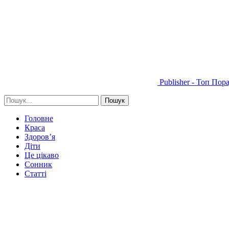
Publisher - Топ Пор
Головне
Краса
Здоров’я
Діти
Це цікаво
Сонник
Статті