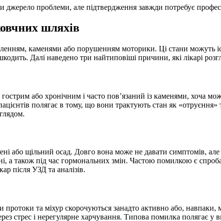
ти джерело проблеми, але підтвердження завжди потребує профес
жовчних шляхів
паленням, каменями або порушенням моторики. Ці стани можуть і
 шкодить. Далі наведено три найтиповіші причини, які лікарі розг
 гострим або хронічним і часто пов’язаний із каменями, хоча м
ка пацієнтів полягає в тому, що вони трактують стан як «отруєнн
глядом.
ні або щільний осад. Довго вона може не давати симптомів, але
і, а також під час гормональних змін. Частою помилкою є спроб
кар після УЗД та аналізів.
протоки та міхур скорочуються занадто активно або, навпаки, мл
 через стрес і нерегулярне харчування. Типова помилка полягає у 