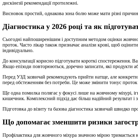
дискінезії рекомендації протилежні.
Висновок простий, однакова зона болю може мати різні причини
Діагностика у 2026 році та як підготува
Сьогодні найпоширенішим і доступним методом оцінки жовчного
проток. Часто лікар також призначає аналізи крові, щоб оцінит
індивідуально.
До консультації корисно підготувати короткі спостереження. Вар
Якщо епізоди повторюються, доречно записати, які продукти або
Перед УЗД зазвичай рекомендують прийти натще, але конкретні
перед обстеженням без потреби. Це може змінити тонус проток 
Ще одна помилка полягає у фокусі лише на жовчному міхурі, іг
кишечник. Комплексний підхід дає більш надійний результат і 
Підготовка до візиту та базова діагностика зазвичай швидко п
Що допомагає зменшити ризики загостр
Профілактика для жовчного міхура значною мірою тримається на