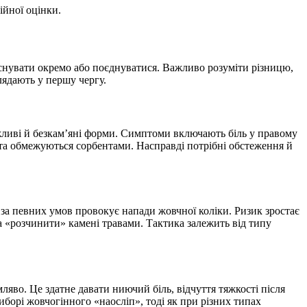
ійної оцінки.
снувати окремо або поєднуватися. Важливо розуміти різницю,
лядають у першу чергу.
ожливі й безкам’яні форми. Симптоми включають біль у правому
я» та обмежуються сорбентами. Насправді потрібні обстеження й
 за певних умов провокує напади жовчної коліки. Ризик зростає
а «розчинити» камені травами. Тактика залежить від типу
яво. Це здатне давати ниючий біль, відчуття тяжкості після
виборі жовчогінного «наосліп», тоді як при різних типах