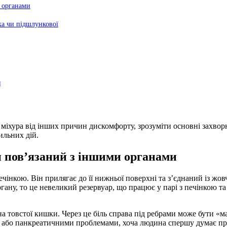
 органами
нка чи підшлункової
я
іхура від інших причин дискомфорту, зрозуміти основні захворюв
ильних дій.
н пов’язаний з іншими органами
ечінкою. Він прилягає до її нижньої поверхні та з’єднаний із ж
ану, то це невеликий резервуар, що працює у парі з печінкою т
а товстої кишки. Через це біль справа під ребрами може бути «м
м або панкреатичними проблемами, хоча людина спершу думає про