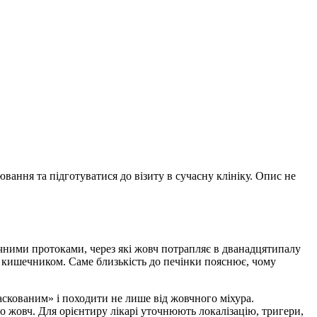
ання та підготуватися до візиту в сучасну клініку. Опис не
овчними протоками, через які жовч потрапляє в дванадцятипалу
а кишечником. Саме близькість до печінки пояснює, чому
аскованим» і походити не лише від жовчного міхура.
 жовч. Для орієнтиру лікарі уточнюють локалізацію, тригери,