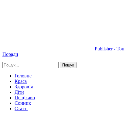
Publisher - Топ
Поради
Головне
Краса
Здоров’я
Діти
Це цікаво
Сонник
Статті