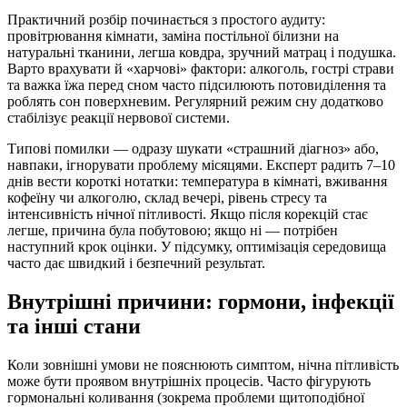
Практичний розбір починається з простого аудиту:
провітрювання кімнати, заміна постільної білизни на
натуральні тканини, легша ковдра, зручний матрац і подушка.
Варто врахувати й «харчові» фактори: алкоголь, гострі страви
та важка їжа перед сном часто підсилюють потовиділення та
роблять сон поверхневим. Регулярний режим сну додатково
стабілізує реакції нервової системи.
Типові помилки — одразу шукати «страшний діагноз» або,
навпаки, ігнорувати проблему місяцями. Експерт радить 7–10
днів вести короткі нотатки: температура в кімнаті, вживання
кофеїну чи алкоголю, склад вечері, рівень стресу та
інтенсивність нічної пітливості. Якщо після корекцій стає
легше, причина була побутовою; якщо ні — потрібен
наступний крок оцінки. У підсумку, оптимізація середовища
часто дає швидкий і безпечний результат.
Внутрішні причини: гормони, інфекції
та інші стани
Коли зовнішні умови не пояснюють симптом, нічна пітливість
може бути проявом внутрішніх процесів. Часто фігурують
гормональні коливання (зокрема проблеми щитоподібної