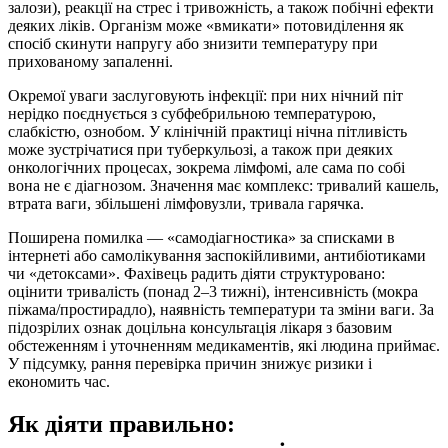
залози), реакції на стрес і тривожність, а також побічні ефекти
деяких ліків. Організм може «вмикати» потовиділення як
спосіб скинути напругу або знизити температуру при
прихованому запаленні.
Окремої уваги заслуговують інфекції: при них нічний піт
нерідко поєднується з субфебрильною температурою,
слабкістю, ознобом. У клінічній практиці нічна пітливість
може зустрічатися при туберкульозі, а також при деяких
онкологічних процесах, зокрема лімфомі, але сама по собі
вона не є діагнозом. Значення має комплекс: тривалий кашель,
втрата ваги, збільшені лімфовузли, тривала гарячка.
Поширена помилка — «самодіагностика» за списками в
інтернеті або самолікування заспокійливими, антибіотиками
чи «детоксами». Фахівець радить діяти структуровано:
оцінити тривалість (понад 2–3 тижні), інтенсивність (мокра
піжама/простирадло), наявність температури та зміни ваги. За
підозрілих ознак доцільна консультація лікаря з базовим
обстеженням і уточненням медикаментів, які людина приймає.
У підсумку, рання перевірка причин знижує ризики і
економить час.
Як діяти правильно: