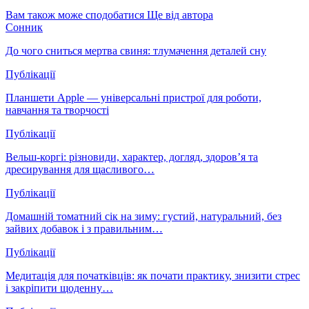
Вам також може сподобатися
Ще від автора
Сонник
До чого сниться мертва свиня: тлумачення деталей сну
Публікації
Планшети Apple — універсальні пристрої для роботи,
навчання та творчості
Публікації
Вельш-коргі: різновиди, характер, догляд, здоров’я та
дресирування для щасливого…
Публікації
Домашній томатний сік на зиму: густий, натуральний, без
зайвих добавок і з правильним…
Публікації
Медитація для початківців: як почати практику, знизити стрес
і закріпити щоденну…