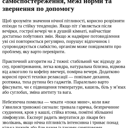
самоспостереження, межі норми та
звернення по допомогу
Щоб зрозуміти значення нічної пітливості, корисно розрізняти
епізоди та стійку тенденцію. Якщо піт з’являється після
вечірки, гострої вечері чи в душній кімнаті, найчастіше
достатньо побутових змін. Якщо ж надмірне потовиділення
уві сні повторюється регулярно, порушує відпочинок і
супроводжується слабкістю, організм може повідомляти про
проблему, яку варто перевірити.
Практичний алгоритм на 2 тижні: стабільний час відходу до
сну, провітрювання, легка ковдра, натуральна білизна, відмова
від алкоголю та кофеїну ввечері, помірна вечеря. Додатково
корисні прості техніки релаксації — повільне дихання,
розтяжка, тиха рутина без гаджетів. Паралельно варто
фіксувати, чи є підвищення температури, кашель, біль у м’язах
або суглобах, зміна апетиту та вага.
Небезпечна помилка — чекати «поки мине», коли вже
з’явилися тривожні сигнали: тривала гарячка, безпричинне
схуднення, кров у кашлі, стійка втома, помітні збільшені
лімфовузли. Експерт радить звертатися до лікаря без
зволікань, якщо нічна пітливість інтенсивна і триває понад
кілька тижнів або йде разом із такими симптомами.