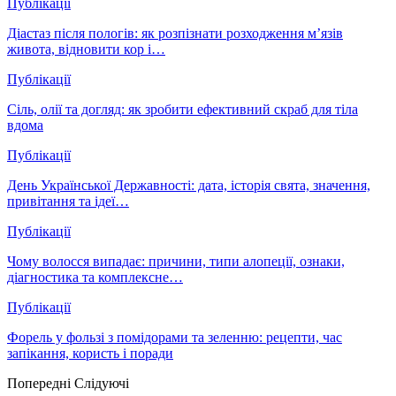
Публікації
Діастаз після пологів: як розпізнати розходження м’язів
живота, відновити кор і…
Публікації
Сіль, олії та догляд: як зробити ефективний скраб для тіла
вдома
Публікації
День Української Державності: дата, історія свята, значення,
привітання та ідеї…
Публікації
Чому волосся випадає: причини, типи алопеції, ознаки,
діагностика та комплексне…
Публікації
Форель у фользі з помідорами та зеленню: рецепти, час
запікання, користь і поради
Попередні
Слідуючі