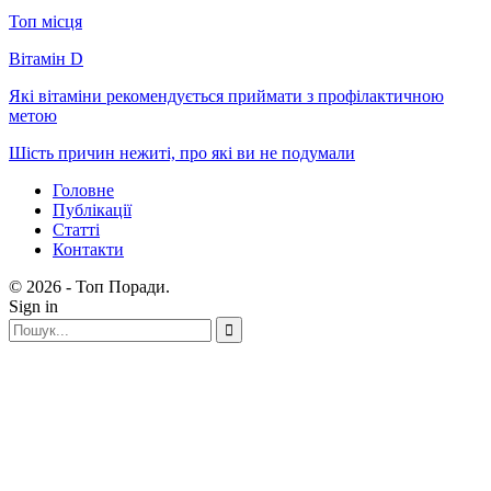
Топ місця
Вітамін D
Які вітаміни рекомендується приймати з профілактичною
метою
Шість причин нежиті, про які ви не подумали
Головне
Публікації
Статті
Контакти
© 2026 - Топ Поради.
Sign in