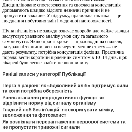
Дисципліноване спостереження та своєчасна консультація
допомагають швидко відсіяти незначні причини й не
пропустити важливе. У підсумку, правильна тактика — це
поєднання побутових змін і медичної настороженості.
Нічна пітливість не завжди означає хворобу, але майже завжди
заслуговує уважного аналізу умов сну та загального
самопочуття. Якщо прості кроки — прохолодніша спальня,
натуральні тканини, легша вечеря та менше стресу — не
дають результату, потрібна консультація фахівця. Практична
порада: вести короткий щоденник симптомів 10–14 днів, щоб
лікареві було легше знайти першопричину.
Раніші записи у категорії Публікації
Перга в раціоні: як «бджолиний хліб» підтримує сили
та коли потрібна обережність
Раннє згасання репродуктивної функції: як
відрізнити норму від сигналу організму
Гладкий лоб без ін’єкцій: як скоригувати міміку,
зволоження та фотозахист
Як розпізнати перевантаження нервової системи та
не пропустити тривожні сигнали