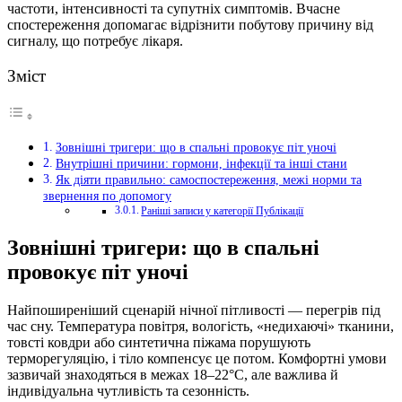
частоти, інтенсивності та супутніх симптомів. Вчасне
спостереження допомагає відрізнити побутову причину від
сигналу, що потребує лікаря.
Зміст
Зовнішні тригери: що в спальні провокує піт уночі
Внутрішні причини: гормони, інфекції та інші стани
Як діяти правильно: самоспостереження, межі норми та
звернення по допомогу
Раніші записи у категорії Публікації
Зовнішні тригери: що в спальні
провокує піт уночі
Найпоширеніший сценарій нічної пітливості — перегрів під
час сну. Температура повітря, вологість, «недихаючі» тканини,
товсті ковдри або синтетична піжама порушують
терморегуляцію, і тіло компенсує це потом. Комфортні умови
зазвичай знаходяться в межах 18–22°C, але важлива й
індивідуальна чутливість та сезонність.