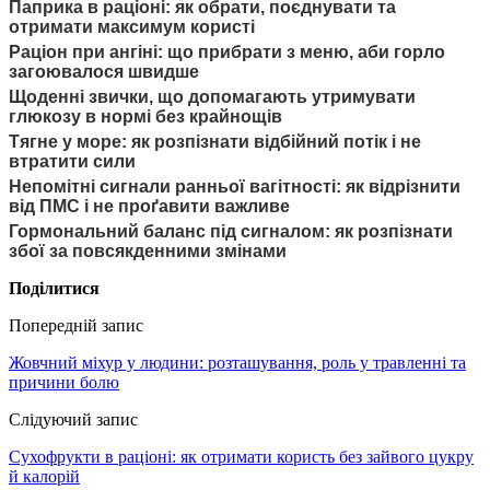
Паприка в раціоні: як обрати, поєднувати та
отримати максимум користі
Раціон при ангіні: що прибрати з меню, аби горло
загоювалося швидше
Щоденні звички, що допомагають утримувати
глюкозу в нормі без крайнощів
Тягне у море: як розпізнати відбійний потік і не
втратити сили
Непомітні сигнали ранньої вагітності: як відрізнити
від ПМС і не проґавити важливе
Гормональний баланс під сигналом: як розпізнати
збої за повсякденними змінами
Поділитися
Попередній запис
Жовчний міхур у людини: розташування, роль у травленні та
причини болю
Слідуючий запис
Сухофрукти в раціоні: як отримати користь без зайвого цукру
й калорій