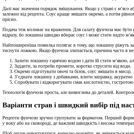
Далі має значення порядок змішування. Якщо у страві є м’ясо
залежно від рецепта. Соус краще змішати окремо, а потім рівно
прісно.
Подача теж впливає на враження. Для салату фунчоза має бути к
відразу, бо локшина швидко вбирає соус і може стати надто м’як
Найпоширеніша помилка полягає в тому, що локшину ріжуть зан
тиснути ложкою. Якщо фунчоза злипається, причина часто в нест
Залити локшину гарячою водою і дати їй стати м’якою, а
Зцідити, за потреби промити, коротко струсити від води.
Окремо підготувати овочі та білок, соус змішати в мисці.
З’єднати локшину з добавками, влити заправку, акуратн
Спробувати і відкоригувати смак кислотністю, гостротою 
Технологія фунчози проста, але вимоглива до деталей. Контроль
Варіанти страв і швидкий вибір під нас
Рецепти фунчози зручно групувати за форматом. Перший формат 
у воку або на сковороді, де важливі швидкість і висока температ
Щоб легше орієнтуватися, корисно розуміти, як змінюється відч