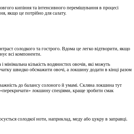
овгого кипіння та інтенсивного перемішування в процесі
я, якщо це потрібно для салату.
контраст солодкого та гострого. Вдома це легко відтворити, якщо
днує всі компоненти.
і мінімальна кількість водянистих овочів, які можуть
чатку швидко обсмажити овочі, а локшину додати в кінці разом
уважність до балансу солоного й умамі. Скляна локшина тут
 «перекричати» локшину спеціями, краще зробити смак
сується солодкої ноти, наприклад, меду або цукру в заправці.