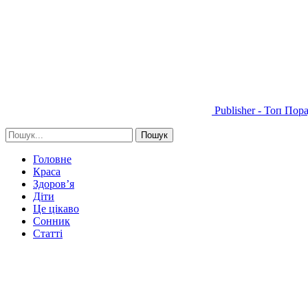
Publisher - Топ Пор
Головне
Краса
Здоров’я
Діти
Це цікаво
Сонник
Статті