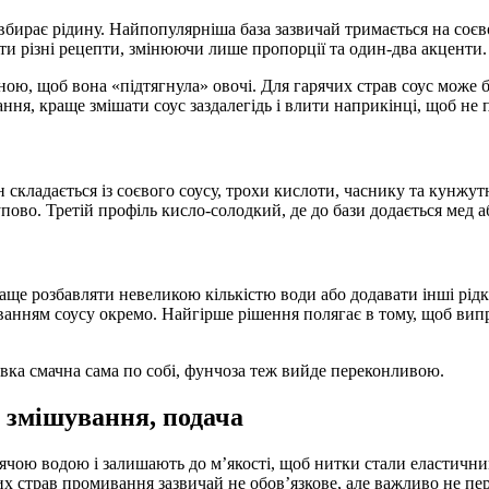
рає рідину. Найпопулярніша база зазвичай тримається на соєвому 
ати різні рецепти, змінюючи лише пропорції та один-два акценти.
ною, щоб вона «підтягнула» овочі. Для гарячих страв соус може б
ня, краще змішати соус заздалегідь і влити наприкінці, щоб не 
кладається із соєвого соусу, трохи кислоти, часнику та кунжутно
пово. Третій профіль кисло-солодкий, де до бази додається мед а
ще розбавляти невеликою кількістю води або додавати інші рідк
анням соусу окремо. Найгірше рішення полягає в тому, щоб випр
авка смачна сама по собі, фунчоза теж вийде переконливою.
 змішування, подача
арячою водою і залишають до м’якості, щоб нитки стали еластич
х страв промивання зазвичай не обов’язкове, але важливо не пе