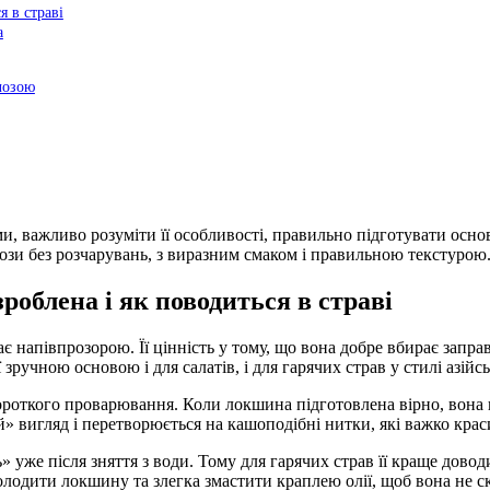
я в страві
а
чозою
 важливо розуміти її особливості, правильно підготувати основ
ози без розчарувань, з виразним смаком і правильною текстурою
роблена і як поводиться в страві
напівпрозорою. Її цінність у тому, що вона добре вбирає заправ
зручною основою і для салатів, і для гарячих страв у стилі азійс
роткого проварювання. Коли локшина підготовлена вірно, вона п
й» вигляд і перетворюється на кашоподібні нитки, які важко крас
уже після зняття з води. Тому для гарячих страв її краще довод
холодити локшину та злегка змастити краплею олії, щоб вона не ск