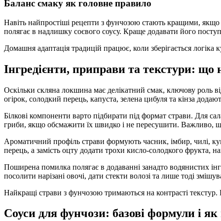
Баланс смаку як головне правило
Навіть найпростіші рецепти з фунчозою стають кращими, якщо в 
полягає в надлишку соєвого соусу. Краще додавати його поступ
Домашня адаптація традицій працює, коли зберігається логіка 
Інгредієнти, приправи та текстури: що
Оскільки скляна локшина має делікатний смак, ключову роль ві
огірок, солодкий перець, капуста, зелена цибуля та кінза додаю
Білкові компоненти варто підбирати під формат страви. Для сал
гриби, якщо обсмажити їх швидко і не пересушити. Важливо, 
Ароматичний профіль страви формують часник, імбир, чилі, ку
перець, а замість оцту додати трохи кисло-солодкого фрукта, н
Поширена помилка полягає в додаванні занадто водянистих інгр
посолити нарізані овочі, дати стекти волозі та лише тоді змішув
Найкращі страви з фунчозою тримаються на контрасті текстур. 
Соуси для фунчози: базові формули і як 