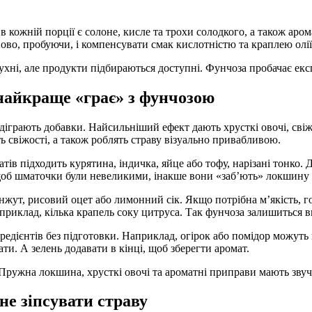
кожній порції є солоне, кисле та трохи солодкого, а також аром
ово, пробуючи, і компенсувати смак кислотністю та краплею олії
кухні, але продукти підбираються доступні. Фунчоза пробачає ек
 найкраще «грає» з фунчозою
діграють добавки. Найсильніший ефект дають хрусткі овочі, свіж
ть свіжості, а також роблять страву візуально привабливою.
атів підходить курятина, індичка, яйце або тофу, нарізані тонко.
щоб шматочки були невеликими, інакше вони «заб’ють» локшину 
нжут, рисовий оцет або лимонний сік. Якщо потрібна м’якість, 
априклад, кілька крапель соку цитруса. Так фунчоза залишиться 
едієнтів без підготовки. Наприклад, огірок або помідор можуть 
ати. А зелень додавати в кінці, щоб зберегти аромат.
Пружна локшина, хрусткі овочі та ароматні приправи мають звуча
не зіпсувати страву