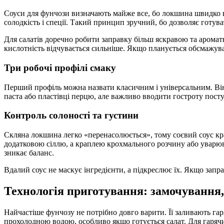
Соуси для фунчози визначають майже все, бо локшина швидко вби
солодкість і спеції. Такий принцип зручний, бо дозволяє готув
Для салатів доречно робити заправку більш яскравою та аромат
кислотність відчувається сильніше. Якщо планується обсмажуван
Три робочі профілі смаку
Перший профіль можна назвати класичним і універсальним. Він с
паста або пластівці перцю, але важливо вводити гостроту посту
Контроль солоності та густини
Скляна локшина легко «перенасолюється», тому соєвий соус кра
додатковою сіллю, а краплею крохмального розчину або уварюв
зникає баланс.
Вдалий соус не маскує інгредієнти, а підкреслює їх. Якщо запр
Технологія приготування: замочування,
Найчастіше фунчозу не потрібно довго варити. Її заливають г
прохолодною водою, особливо якщо готується салат. Для гарячи