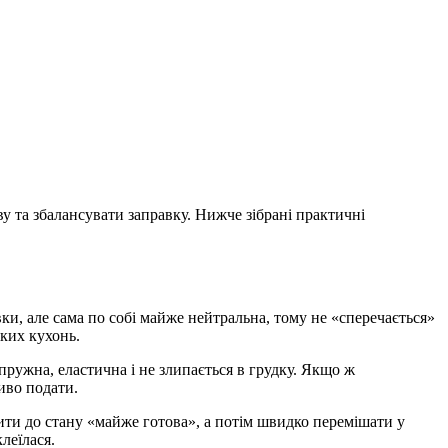
у та збалансувати заправку. Нижче зібрані практичні
.
ки, але сама по собі майже нейтральна, тому не «сперечається»
ьких кухонь.
ружна, еластична і не злипається в грудку. Якщо ж
иво подати.
ити до стану «майже готова», а потім швидко перемішати у
леїлася.