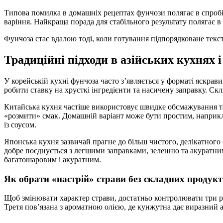
Типова помилка в домашніх рецептах фунчози полягає в спробі
варіння. Найкраща порада для стабільного результату полягає в
Фунчоза стає вдалою тоді, коли готування підпорядковане текс
Традиційні підходи в азійських кухнях і
У корейській кухні фунчоза часто з’являється у форматі яскрави
робити ставку на хрусткі інгредієнти та насичену заправку. Ск
Китайська кухня частіше використовує швидке обсмажування та с
«розмити» смак. Домашній варіант може бути простим, наприкл
із соусом.
Японська кухня зазвичай прагне до більш чистого, делікатного 
добре поєднується з легшими заправками, зеленню та акуратн
багатошаровим і акуратним.
Як обрати «настрій» страви без складних продукт
Щоб змінювати характер страви, достатньо контролювати три реч
Третя пов’язана з ароматною олією, де кунжутна дає виразний 