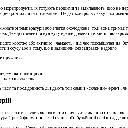
 або морепродукти, їх готують першими та відкладають, щоб не 
мірно розподілити по локшині. Це дає контроль смаку і допомагає
імнатної температури або злегка охолоджена, тоді вона тримає те
ою. Декор із зелені та кунжуту краще додавати в кінці, щоб аром
адто коротко або активно «ламають» під час перемішування. Зру
ачі соусу або в тому, що її залишили без заправки надовго.
ле пружною.
о перемішати щипцями.
або краплею олії.
 часу та послідовність дій дають той самий «скляний» ефект і чи
трій
це салати з великою кількістю овочів, де локшина є основою і 
ура. Третій формат це легкі супові або бульйонні варіанти, де ло
уття ситості. Салат із фунчозою може бути легким, якщо є лише 