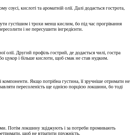
соусі, кислоті та ароматній олії. Далі додається гострота,
ути густішим і трохи менш кислим, бо під час прогрівання
пересолити і не пересушити інгредієнти.
ї олії. Другий профіль гострий, де додається чилі, гостра
бо цукор і більше кислоти, щоб смак не став нудким.
і компоненти. Якщо потрібна густина, її зручніше отримати не
авляти пересоленість ще однією порцією локшини, бо тоді
ними. Потім локшину зціджують і за потреби промивають
ретримати, щоб не втратити пружність.