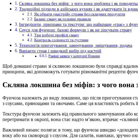
Скляна локшина без міфів: з чого вона зроблена і як поводитьс
Традиційні підходи в азійських кухнях і як адаптувати їх вдом
Як обрати «настрій» страви без складних продуктів
Баланс смаку як головне правило
Інгредієнти, приправи та текстури: що найкраще «грає» з фун
Соуси для фунчози: базові формули і як не зіпсувати страву
Три робочі профілі смаку
Контроль солоності та густини
Технологія приготування: замочування, змішування, подача
Варіанти страв і швидкий вибір під настрій
Раніші записи у категорії Новини
Щоб домашні страви зі скляною локшиною були справді вдалими,
принципи, які допоможуть готувати різноманітні рецепти фунч
Скляна локшина без міфів: з чого вона з
Фунчоза належить до виду локшини, що після приготування стає 
з соусами, прянощами та овочами. Саме ця властивість робить її 
Текстура фунчози залежить від правильного замочування або ко
перетримати в окропі, вона стає надто м’якою, втрачає «скляни
Важливий нюанс полягає в тому, що фунчоза швидко «доходить» 
воку або на сковороді з соусом. Для салатів, навпаки, зручно о