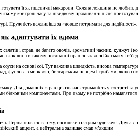
 готувати її як пшеничні макарони. Скляна локшина не любить д
 чіткому контролі часу та швидкому промиванні після приготуванн
турі. Пружність важливіша за «довше потримати для надійності».
 як адаптувати їх вдома
х салатів і страв, де багато овочів, ароматний часник, кунжут і 
ляна локшина в такому поєднанні працює як «носій» смаку і об’є
оуси на основі сої. Тут важлива швидкість, висока температура 
ад, фунчоза з морквою, болгарським перцем і грибами, якщо спо
смаку. Для домашніх страв це означає стриманість у гостроті та 
ими білковими компонентами. При цьому не потрібно намагатися
ів
і. Перша полягає в тому, наскільки гострим буде соус. Друга сто
азійський акцент, а нейтральна залишає смак м’якшим.