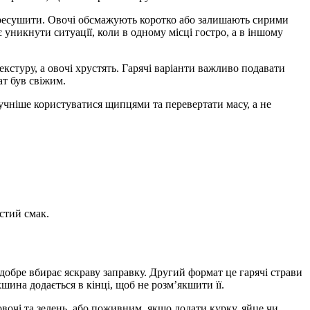
пересушити. Овочі обсмажують коротко або залишають сирими
 уникнути ситуації, коли в одному місці гостро, а в іншому
кстуру, а овочі хрустять. Гарячі варіанти важливо подавати
ат був свіжим.
чніше користуватися щипцями та перевертати масу, а не
стий смак.
добре вбирає яскраву заправку. Другий формат це гарячі страви
кшина додається в кінці, щоб не розм’якшити її.
овочі та зелень, або поживним, якщо додати курку, яйце чи