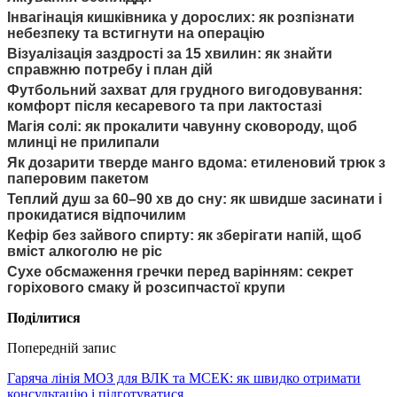
Інвагінація кишківника у дорослих: як розпізнати
небезпеку та встигнути на операцію
Візуалізація заздрості за 15 хвилин: як знайти
справжню потребу і план дій
Футбольний захват для грудного вигодовування:
комфорт після кесаревого та при лактостазі
Магія солі: як прокалити чавунну сковороду, щоб
млинці не прилипали
Як дозарити тверде манго вдома: етиленовий трюк з
паперовим пакетом
Теплий душ за 60–90 хв до сну: як швидше засинати і
прокидатися відпочилим
Кефір без зайвого спирту: як зберігати напій, щоб
вміст алкоголю не ріс
Сухе обсмаження гречки перед варінням: секрет
горіхового смаку й розсипчастої крупи
Поділитися
Попередній запис
Гаряча лінія МОЗ для ВЛК та МСЕК: як швидко отримати
консультацію і підготуватися