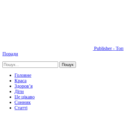
Publisher - Топ
Поради
Головне
Краса
Здоров’я
Діти
Це цікаво
Сонник
Статті