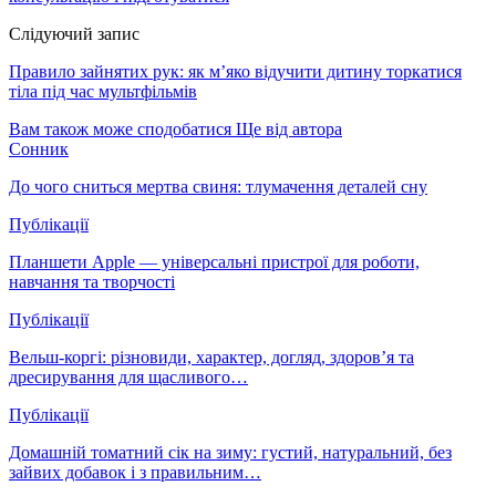
Слідуючий запис
Правило зайнятих рук: як м’яко відучити дитину торкатися
тіла під час мультфільмів
Вам також може сподобатися
Ще від автора
Сонник
До чого сниться мертва свиня: тлумачення деталей сну
Публікації
Планшети Apple — універсальні пристрої для роботи,
навчання та творчості
Публікації
Вельш-коргі: різновиди, характер, догляд, здоров’я та
дресирування для щасливого…
Публікації
Домашній томатний сік на зиму: густий, натуральний, без
зайвих добавок і з правильним…