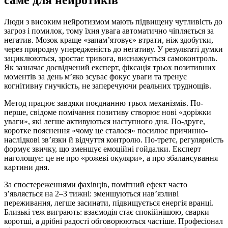
саме для нейротиків
Люди з високим нейротизмом мають підвищену чутливість до
загроз і помилок, тому їхня увага автоматично чіпляється за
негатив. Мозок краще «запам’ятовує» втрати, ніж здобутки,
через природну упередженість до негативу. У результаті думки
зациклюються, зростає тривога, виснажується самоконтроль.
Як зазначає досвідчений експерт, фіксація трьох позитивних
моментів за день м’яко зсуває фокус уваги та тренує
когнітивну гнучкість, не заперечуючи реальних труднощів.
Метод працює завдяки поєднанню трьох механізмів. По-
перше, свідоме помічання позитиву створює нові «доріжки
уваги», які легше активуються наступного дня. По-друге,
коротке пояснення «чому це сталося» посилює причинно-
наслідкові зв’язки й відчуття контролю. По-третє, регулярність
формує звичку, що зменшує емоційні гойдалки. Експерт
наголошує: це не про «рожеві окуляри», а про збалансування
картини дня.
За спостереженнями фахівців, помітний ефект часто
з’являється на 2–3 тижні: зменшуються нав’язливі
переживання, легше засинати, підвищується енергія вранці.
Близькі теж виграють: взаємодія стає спокійнішою, сварки
коротші, а дрібні радості обговорюються частіше. Професіонал