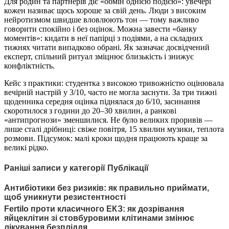
Для родин та партнерів діє «обмін однією подією»: увечері
кожен називає щось хороше за свій день. Люди з високим
нейротизмом швидше вловлюють тон — тому важливо
говорити спокійно і без оцінок. Можна завести «банку
моментів»: кидати в неї папірці з подіями, а на складних
тижнях читати випадково обрані. Як зазначає досвідчений
експерт, спільний ритуал зміцнює близькість і знижує
конфліктність.
Кейс з практики: студентка з високою тривожністю оцінювала
вечірній настрій у 3/10, часто не могла заснути. За три тижні
щоденника середня оцінка піднялася до 6/10, засинання
скоротилося з години до 20–30 хвилин, а ранкові
«антипрогнози» зменшилися. Не було великих проривів —
лише сталі дрібниці: свіже повітря, 15 хвилин музики, теплота
розмови. Підсумок: малі кроки щодня працюють краще за
великі рідко.
Раніші записи у категорії Публікації
Антибіотики без ризиків: як правильно приймати,
щоб уникнути резистентності
Fertilo проти класичного ЕКЗ: як дозрівання
яйцеклітин зі стовбуровими клітинами змінює
лікування безпліддя