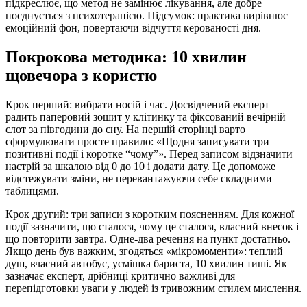
підкреслює, що метод не замінює лікування, але добре
поєднується з психотерапією. Підсумок: практика вирівнює
емоційний фон, повертаючи відчуття керованості дня.
Покрокова методика: 10 хвилин
щовечора з користю
Крок перший: вибрати носій і час. Досвідчений експерт
радить паперовий зошит у клітинку та фіксований вечірній
слот за півгодини до сну. На першій сторінці варто
сформулювати просте правило: «Щодня записувати три
позитивні події і коротке “чому”». Перед записом відзначити
настрій за шкалою від 0 до 10 і додати дату. Це допоможе
відстежувати зміни, не перевантажуючи себе складними
таблицями.
Крок другий: три записи з коротким поясненням. Для кожної
події зазначити, що сталося, чому це сталося, власний внесок і
що повторити завтра. Одне-два речення на пункт достатньо.
Якщо день був важким, згодяться «мікромоменти»: теплий
душ, вчасний автобус, усмішка бариста, 10 хвилин тиші. Як
зазначає експерт, дрібниці критично важливі для
перепідготовки уваги у людей із тривожним стилем мислення.