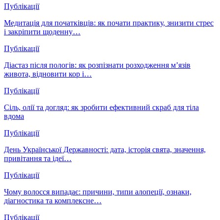
Публікації
Медитація для початківців: як почати практику, знизити стрес
і закріпити щоденну…
Публікації
Діастаз після пологів: як розпізнати розходження м’язів
живота, відновити кор і…
Публікації
Сіль, олії та догляд: як зробити ефективний скраб для тіла
вдома
Публікації
День Української Державності: дата, історія свята, значення,
привітання та ідеї…
Публікації
Чому волосся випадає: причини, типи алопеції, ознаки,
діагностика та комплексне…
Публікації