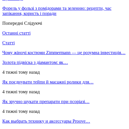
Форель у фользі з помідорами та зеленню: рецепти, час
запікання, користь і поради
Попередні
Слідуючі
Останні статті
Статті
Чому жіночі костюми Zimmermann — це розумна інвестиція…
Золота підвіска з діамантом: як…
4 тижні тому назад
Як поєднувати тейпи й масажні ролики для…
4 тижні тому назад
Як зручно шукати препарати при псоріазі…
4 тижні тому назад
Как выбрать технику и аксессуары Proove…