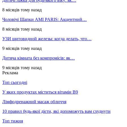
Дитячі ліжка для будь-якого віку: як…
8 місяців тому назад
Чоловічі Шапки AMI PARIS: Акцентний…
8 місяців тому назад
УЗИ щитовидной железы: когда делать, что…
9 місяців тому назад
Дитяча кімната без компромісів: як…
9 місяців тому назад
Реклама
Топ сьогодні
У яких продуктах міститься вітамін В9
Лімфодренажний масаж обличчя
10 правил будь-якої дієти, які допоможуть вам схуднути
Топ тижня