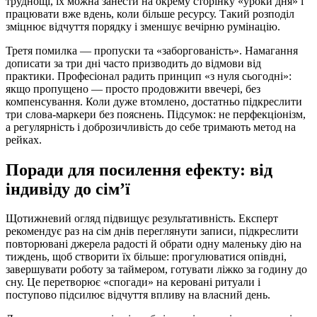
труднощі, їх можна занести на окрему сторінку «уроки дня» і
працювати вже вдень, коли більше ресурсу. Такий розподіл
зміцнює відчуття порядку і зменшує вечірню румінацію.
Третя помилка — пропуски та «заборгованість». Намагання
дописати за три дні часто призводить до відмови від
практики. Професіонал радить принцип «з нуля сьогодні»:
якщо пропущено — просто продовжити ввечері, без
компенсування. Коли дуже втомлено, достатньо підкреслити
три слова-маркери без пояснень. Підсумок: не перфекціонізм,
а регулярність і доброзичливість до себе тримають метод на
рейках.
Поради для посилення ефекту: від
індивіду до сім’ї
Щотижневий огляд підвищує результативність. Експерт
рекомендує раз на сім днів переглянути записи, підкреслити
повторювані джерела радості й обрати одну маленьку дію на
тиждень, щоб створити їх більше: прогулюватися опівдні,
завершувати роботу за таймером, готувати ліжко за годину до
сну. Це перетворює «спогади» на керовані ритуали і
поступово підсилює відчуття впливу на власний день.