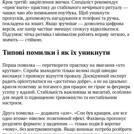
Крок третій: закріплення звички. Спеціаліст рекомендує
«прив’язати» практику до стабільного вечірнього ритуалу —
чашки чаю або вимикання ноутбука. Щоб уникнути
пропусків, допоможуть нагадування в телефоні та ручка,
покладена на зошит. Якщо зручніше — дозволена цифрова
версія, але папір частіше зменшує спокусу відволікатися.
Підсумок: чітка ритміка і мінімалізм роблять вправу легкою, а
значить — стійкою.
Типові помилки і як їх уникнути
Перша помилка — перетворити практику на змагання «хто
крутіше». Спроба знаходити тільки великі події швидко
виснажує і провокує відчуття провалу. Досвідчений експерт
радить орієнтуватися на «достатньо добре», а не на ідеально:
крапля позитиву за поганого дня працює не гірше за феєрверк
успіху у вдалий. Стабільність важливіша за масштаб, особливо
для людей із підвищеною тривожністю та нестабільним
настроєм.
Друга помилка — додавати «але». «Сон був кращим, але все
одно втома» нівелює позитивний ефект. Фахівець пропонує
розділяти формати: у щоденник — тільки подія й коротке
«чому», без контркоментарів. Якщо виникає потреба розібрати