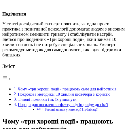
Поділитися
У статті досвідчений експерт пояснить, як одна проста
практика з позитивної психології допомагає людям з високим
нейротизмом зменшити тривогу і стабілізувати настрій.
Ідеться про щоденник «Три хороші події», який займає 10
хвилин на день і не потребує спеціальних знань. Експерт
рекомендує метод як для самодопомоги, так і для підтримки
близьких.
Зміст
Чому «три хороші події» працюють саме для нейротиків
Покрокова методика: 10 хвилин щовечора з користю
Типові помилки і як їх уникнути
Поради для посилення ефекту: від індивіду до сім’ї
Раніші записи у категорії Публікації
Чому «три хороші події» працюють