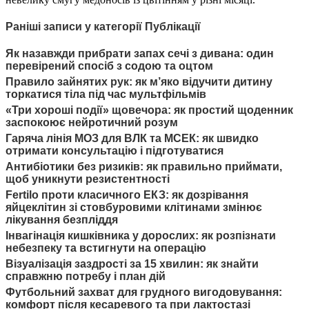
Раніші записи у категорії Публікації
Як назавжди прибрати запах сечі з дивана: один
перевірений спосіб з содою та оцтом
Правило зайнятих рук: як м’яко відучити дитину
торкатися тіла під час мультфільмів
«Три хороші події» щовечора: як простий щоденник
заспокоює нейротичний розум
Гаряча лінія МОЗ для ВЛК та МСЕК: як швидко
отримати консультацію і підготуватися
Антибіотики без ризиків: як правильно приймати,
щоб уникнути резистентності
Fertilo проти класичного ЕКЗ: як дозрівання
яйцеклітин зі стовбуровими клітинами змінює
лікування безпліддя
Інвагінація кишківника у дорослих: як розпізнати
небезпеку та встигнути на операцію
Візуалізація заздрості за 15 хвилин: як знайти
справжню потребу і план дій
Футбольний захват для грудного вигодовування:
комфорт після кесаревого та при лактостазі