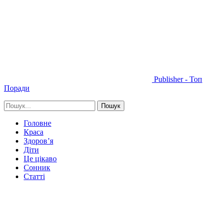
Publisher - Топ
Поради
Головне
Краса
Здоров’я
Діти
Це цікаво
Сонник
Статті