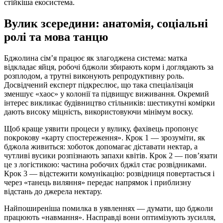
стійкіша екосистема.
Вулик зсередини: анатомія, соціальні
ролі та мова танцю
Бджолина сім’я працює як злагоджена система: матка
відкладає яйця, робочі бджоли збирають корм і доглядають за
розплодом, а трутні виконують репродуктивну роль.
Досвідчений експерт підкреслює, що така спеціалізація
зменшує «хаос» у колонії та підвищує виживання. Окремий
інтерес викликає будівництво стільників: шестикутні комірки
дають високу міцність, використовуючи мінімум воску.
Щоб краще уявити процеси у вулику, фахівець пропонує
покрокову «карту спостереження». Крок 1 — зрозуміти, як
бджола живиться: хоботок допомагає діставати нектар, а
чутливі вусики розпізнають запахи квітів. Крок 2 — пов’язати
це з логістикою: частина робочих бджіл стає розвідниками.
Крок 3 — відстежити комунікацію: розвідниця повертається і
через «танець виляння» передає напрямок і приблизну
відстань до джерела нектару.
Найпоширеніша помилка в уявленнях — думати, що бджоли
працюють «навмання». Насправді вони оптимізують зусилля,