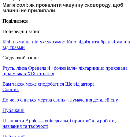
Магія солі: як прокалити чавунну сковороду, щоб
млинці не прилипали
Поділитися
Попередній запис
Білі плями на нігтях: як самостійно відрізнити брак вітамінів
від травми
Слідуючий запис
Ртуть, лінза Френеля й «божевілля» ліхтарників: прихована
ціна маяків XIX століття
Вам також може сподобатися
Ще від автора
Сонник
До чого сниться мертва свиня: тлумачення деталей сну
Публікації
Планшети Apple — універсальні пристрої для роботи,
навчання та творчості
Публікації