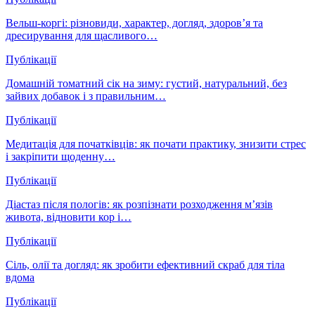
Вельш-коргі: різновиди, характер, догляд, здоров’я та
дресирування для щасливого…
Публікації
Домашній томатний сік на зиму: густий, натуральний, без
зайвих добавок і з правильним…
Публікації
Медитація для початківців: як почати практику, знизити стрес
і закріпити щоденну…
Публікації
Діастаз після пологів: як розпізнати розходження м’язів
живота, відновити кор і…
Публікації
Сіль, олії та догляд: як зробити ефективний скраб для тіла
вдома
Публікації