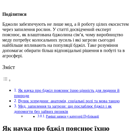
Поділитися
Бджоли забезпечують не лише мед, а й роботу цілих екосистем
через запилення рослин. У статті досвідчений експерт
пояснює, як влаштована бджолина сім’я, чому виробництво
меду потребує колосальних зусиль і які загрози сьогодні
найбільше впливають на популяції бджіл. Таке розуміння
допомагає обирати більш відповідальні рішення в побуті та в
агросфері.
Зміст
Як наука про бджіл пояснює їхню цінність для людини й
природи
Вулик зсередини: анатомія, соціальні ролі та мова танцю
Мед, запилення та загрози: що послаблює бджіл і як
допомогти без зайвих ризиків
Раніші записи у категорії Публікації
Як наука про бджіл пояснює їхню