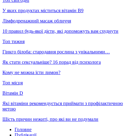
Топ сьогодні
У яких продуктах міститься вітамін В9
Лімфодренажний масаж обличчя
10 правил будь-якої дієти, які допоможуть вам схуднути
Топ тижня
Гінкго білоба: стародавня рослина з унікальними…
Як стати сексуальніше? 16 порад від психолога
Кому не можна їсти лимон?
Топ місця
Вітамін D
Які вітаміни рекомендується приймати з профілактичною
метою
Шість причин нежиті, про які ви не подумали
Головне
Публікації