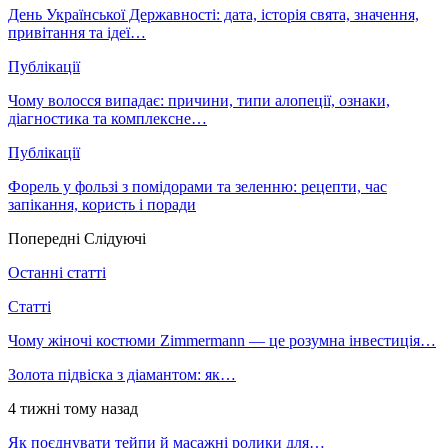
День Української Державності: дата, історія свята, значення,
привітання та ідеї…
Публікації
Чому волосся випадає: причини, типи алопеції, ознаки,
діагностика та комплексне…
Публікації
Форель у фользі з помідорами та зеленню: рецепти, час
запікання, користь і поради
Попередні
Слідуючі
Останні статті
Статті
Чому жіночі костюми Zimmermann — це розумна інвестиція…
Золота підвіска з діамантом: як…
4 тижні тому назад
Як поєднувати тейпи й масажні ролики для…