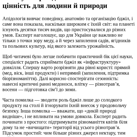
цінність для людини й природи
Апідологія вивчає поведінку, анатомію та організацію бджіл, і
саме вона показала, наскільки широким є їхній світ: на планеті
існують десятки тисяч видів, що пристосувалися до різних
умов. Експерт наголошує, що для України це важливо не
тільки з точки зору меду, а й через запилення садів, ягідників
та польових культур, від якого залежить урожайність.
Щоб читачеві було легше побачити практичний бік цієї науки,
спеціаліст радить сприймати бджіл як «інфраструктуру»
довкілля. Спершу варто розрізняти два рівні користі: прямий
(мед, віск, інші продукти) і непрямий (запилення, підтримка
біорізноманіття). Далі корисно спостерігати сезонність:
навесні критичні ранні медоноси, влітку — різнотрав’я,
восени — підготовка сім’ї до зими.
Часта помилка — зводити роль бджіл лише до солодкого
продукту на столі й ігнорувати їхній внесок у продовольчу
безпеку. Інша помилка — вважати, що «дикій природі
видніше», і не впливати на умови довкола. Експерт радить
починати з простого: підтримувати різноманіття квітів біля
дому та не «вичищати» території від усього різнотрав’я.
Підсумок простий: чим більше різних джерел нектару, тим