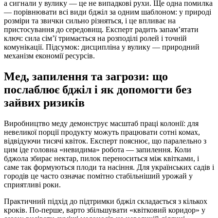
а сигнали у вулику — це не випадкові рухи. Ще одна помилка
— порівнювати всі види бджіл за одним шаблоном: у природі
розміри та звички сильно різняться, і це впливає на
пристосування до середовищ. Експерт радить запам’ятати
ключ: сила сім’ї тримається на розподілі ролей і точній
комунікації. Підсумок: дисципліна у вулику — природний
механізм економії ресурсів.
Мед, запилення та загрози: що
послаблює бджіл і як допомогти без
зайвих ризиків
Виробництво меду демонструє масштаб праці колонії: для
невеликої порції продукту можуть працювати сотні комах,
відвідуючи тисячі квіток. Експерт пояснює, що паралельно з
цим іде головна «невидима» робота — запилення. Коли
бджола збирає нектар, пилок переноситься між квітками, і
саме так формуються плоди та насіння. Для українських садів і
городів це часто означає помітно стабільніший урожай у
сприятливі роки.
Практичний підхід до підтримки бджіл складається з кількох
кроків. По-перше, варто збільшувати «квітковий коридор» у