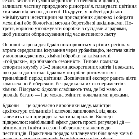
сезон: висівати суміші медоносів на невеликій ділянці,
залишати частину природного різнотрав’я, планувати цвітіння
хвилями від весни до осені. По-друге, у побуті доцільно
мінімізувати інсектициди на присадибних ділянках і обирати
механічні або біологічні методи боротьби зі шкідниками. По-
третє, корисно узгоджувати обробки з сусідами-аграріями,
щоб уникати обприскування під час активного льоту.
Основні загрози для бджіл повторюються в різних регіонах:
втрата середовища існування через урбанізацію, нестача квітів
у мононасадженнях, хімічні обробки та кліматичні
«гойдалки», що збивають сезонність. Типова помилка —
створити клумбу з 1–2 видами декоративних квітів і вважати,
що цього достатньо: бджолам потрібне різноманіття і
триваліший період цвітіння. Досвідчений експерт радить діяти
комплексно й обережно, без радикальних експериментів з
хімією. Підсумок: бджоли слабшають там, де їжі мало, а
ризиків багато — і це можна змінити локальними кроками.
Бджоли — це одночасно виробники меду, майстри
архітектури стільників і ключові запилювачі, від яких
залежить стан природи та частина врожаїв. Експерт
підкреслює: найбільший ефект дають прості регулярні дії —
різноманітні квіти в сезон і обережне ставлення до
пестицидів. Практична порада: запланувати біля дому хоча б
невелику смугу медоносів із цвітінням у різні місяці.